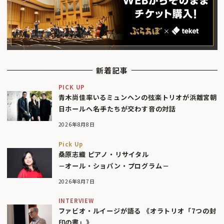
新着記事
PICK UP
青木尚佳率いるミュンヘンの弦楽トリオが浜離宮朝
日ホールへ――名手たちが交わす音の対話
2026年8月8日
Pick Up
桑原志織 ピアノ・リサイタル
－オール・ショパン・プログラム－
2026年8月7日
INTERVIEW
ファビオ・ルイージが語る 《オラトリオ「7つの封
印の書」》