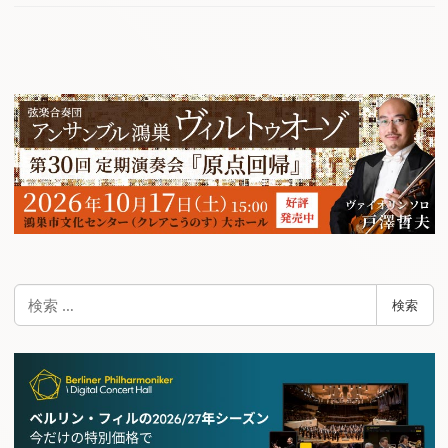
検
検索
索