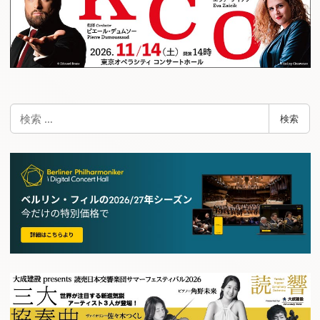
検
検索
索