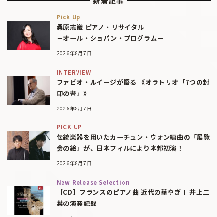
新着記事
Pick Up
桑原志織 ピアノ・リサイタル
－オール・ショパン・プログラム－
2026年8月7日
INTERVIEW
ファビオ・ルイージが語る 《オラトリオ「7つの封
印の書」》
2026年8月7日
PICK UP
伝統楽器を用いたカーチュン・ウォン編曲の「展覧
会の絵」が、日本フィルにより本邦初演！
2026年8月7日
New Release Selection
【CD】フランスのピアノ曲 近代の華やぎⅠ 井上二
葉の演奏記録