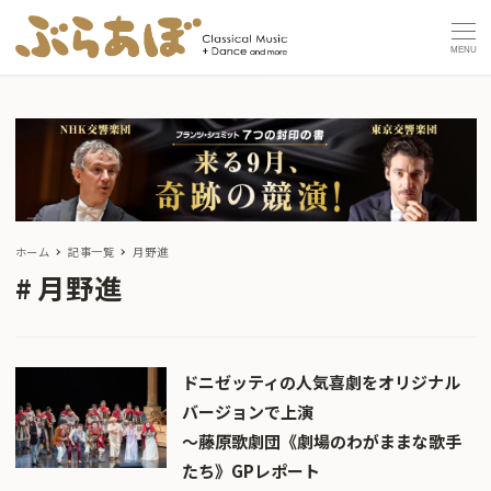
MENU
ホーム
記事一覧
月野進
月野進
ドニゼッティの人気喜劇をオリジナル
バージョンで上演
〜藤原歌劇団《劇場のわがままな歌手
たち》GPレポート