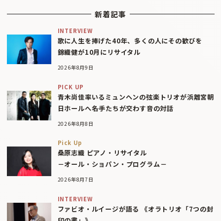
新着記事
INTERVIEW
歌に人生を捧げた40年、多くの人にその歓びを
錦織健が10月にリサイタル
2026年8月9日
PICK UP
青木尚佳率いるミュンヘンの弦楽トリオが浜離宮朝
日ホールへ――名手たちが交わす音の対話
2026年8月8日
Pick Up
桑原志織 ピアノ・リサイタル
－オール・ショパン・プログラム－
2026年8月7日
INTERVIEW
ファビオ・ルイージが語る 《オラトリオ「7つの封
印の書」》