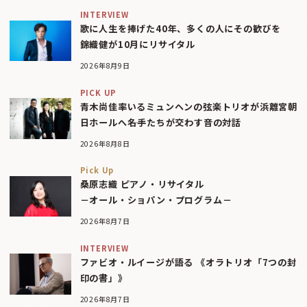
INTERVIEW
歌に人生を捧げた40年、多くの人にその歓びを
錦織健が10月にリサイタル
2026年8月9日
PICK UP
青木尚佳率いるミュンヘンの弦楽トリオが浜離宮朝
日ホールへ――名手たちが交わす音の対話
2026年8月8日
Pick Up
桑原志織 ピアノ・リサイタル
－オール・ショパン・プログラム－
2026年8月7日
INTERVIEW
ファビオ・ルイージが語る 《オラトリオ「7つの封
印の書」》
2026年8月7日