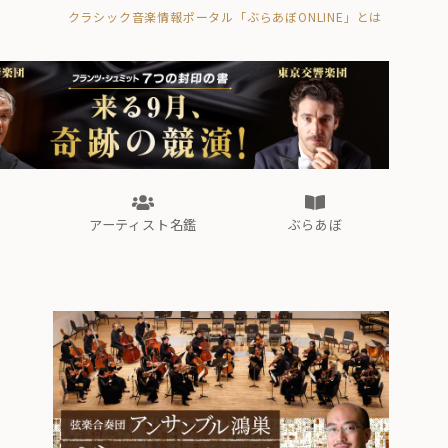
クラシック音楽情報ポータル「ぶらあぼONLINE」とは
の封印の書》
海外公演
FROM編集部
眺望
ぶらあぼブラス！
フォルテピアノ・オデッセイ
アーティスト名鑑
ぶらあぼ
の封印の書》
海外公演
FROM編集部
眺望
ぶらあぼブラス！
フォルテピアノ・オデッセイ