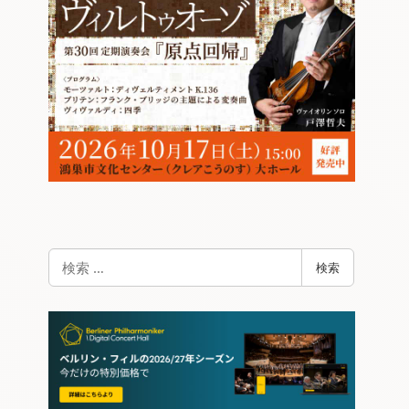
検
検索
索