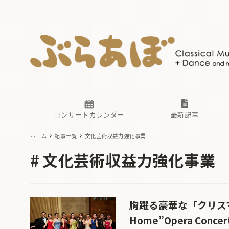
ニュース
ヤマハホ
番組一覧
東京・関
ぶらあぼ
現場のプ
古楽とそ
無料ライ
あ
か
過去の連
コンサートカレンダー
最新記事
ホーム
記事一覧
文化芸術収益力強化事業
ニュース
ヤマハホ
番組一覧
東京・関
ぶらあぼ
文化芸術収益力強化事業
現場のプ
古楽とそ
無料ライ
あ
か
過去の連
胸躍る豪華な「クリスマス・
Home”Opera Conce