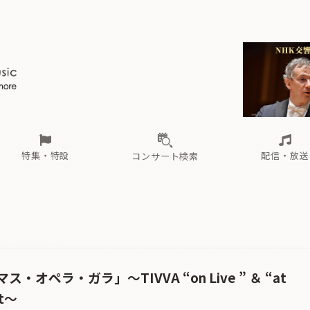
ール
（毎月更新）
東
電子版（無料・月刊）
トピックス
関西
フェスタサマーミューザKAWASAKI 2026
北海道・東北
注目公演
配布場所
インタビュー
中部
定期購読
中国・四国
CD新譜
N響＆東響 《7つ
九州・沖縄
書籍近刊
ロが推す！間違いないオーケストラコンサート
過去の特集
の先と
ブ配信スケジュール
さ
オーケストラの楽屋から
た
な
有料ライブ配信スケジュール
は
ま
や
海の向こうの音楽家
ら
わ
Aからの
載
特集・特設
配信・放送
コンサート検索
ール
（毎月更新）
東
電子版（無料・月刊）
トピックス
関西
フェスタサマーミューザKAWASAKI 2026
北海道・東北
注目公演
配布場所
インタビュー
中部
定期購読
中国・四国
CD新譜
N響＆東響 《7つ
九州・沖縄
書籍近刊
ロが推す！間違いないオーケストラコンサート
過去の特集
の先と
ブ配信スケジュール
さ
オーケストラの楽屋から
た
な
有料ライブ配信スケジュール
は
ま
や
海の向こうの音楽家
ら
わ
Aからの
載
オペラ・ガラ」〜TIVVA “on Live ” ＆ “at
rt〜