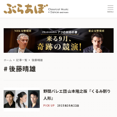
MENU
ホーム
記事一覧
後藤晴雄
後藤晴雄
野間バレエ団 山本隆之版『くるみ割り
人形』
PICK UP
2015年10月22日