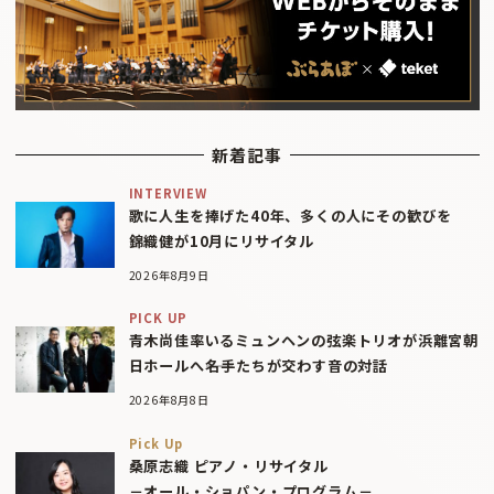
新着記事
INTERVIEW
歌に人生を捧げた40年、多くの人にその歓びを
錦織健が10月にリサイタル
2026年8月9日
PICK UP
青木尚佳率いるミュンヘンの弦楽トリオが浜離宮朝
日ホールへ――名手たちが交わす音の対話
2026年8月8日
Pick Up
桑原志織 ピアノ・リサイタル
－オール・ショパン・プログラム－