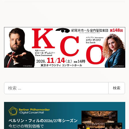
検
検索
索