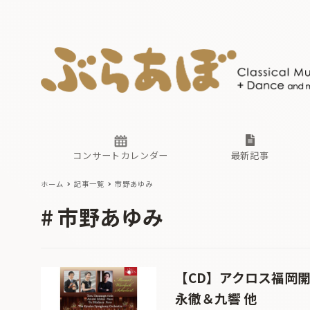
ニュース
ヤマハホ
番組一覧
東京・関
ぶらあぼ
現場のプ
古楽とそ
無料ライ
あ
か
過去の連
コンサートカレンダー
最新記事
ホーム
記事一覧
市野あゆみ
ニュース
ヤマハホ
番組一覧
東京・関
ぶらあぼ
市野あゆみ
現場のプ
古楽とそ
無料ライ
あ
か
過去の連
【CD】アクロス福岡
永徹＆九響 他