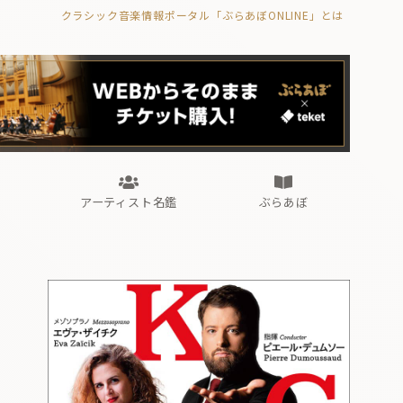
クラシック音楽情報ポータル「ぶらあぼONLINE」とは
の封印の書》
海外公演
FROM編集部
眺望
ぶらあぼブラス！
フォルテピアノ・オデッセイ
アーティスト名鑑
ぶらあぼ
の封印の書》
海外公演
FROM編集部
眺望
ぶらあぼブラス！
フォルテピアノ・オデッセイ