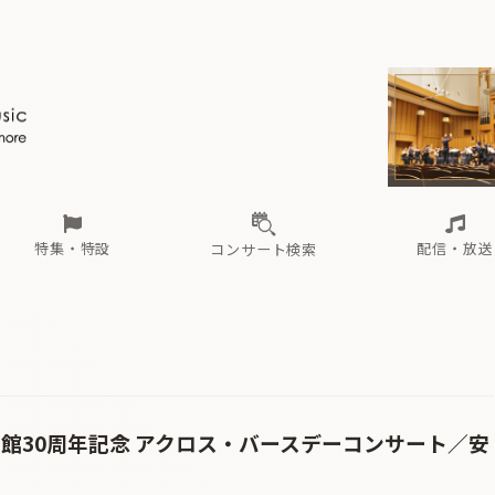
ール
（毎月更新）
東
電子版（無料・月刊）
トピックス
関西
フェスタサマーミューザKAWASAKI 2026
北海道・東北
注目公演
配布場所
インタビュー
中部
定期購読
中国・四国
CD新譜
N響＆東響 《7つ
九州・沖縄
書籍近刊
ロが推す！間違いないオーケストラコンサート
過去の特集
の先と
ブ配信スケジュール
さ
オーケストラの楽屋から
た
な
有料ライブ配信スケジュール
は
ま
や
海の向こうの音楽家
ら
わ
Aからの
載
特集・特設
配信・放送
コンサート検索
ール
（毎月更新）
東
電子版（無料・月刊）
トピックス
関西
フェスタサマーミューザKAWASAKI 2026
北海道・東北
注目公演
配布場所
インタビュー
中部
定期購読
中国・四国
CD新譜
N響＆東響 《7つ
九州・沖縄
書籍近刊
ロが推す！間違いないオーケストラコンサート
過去の特集
の先と
ブ配信スケジュール
さ
オーケストラの楽屋から
た
な
有料ライブ配信スケジュール
は
ま
や
海の向こうの音楽家
ら
わ
Aからの
載
開館30周年記念 アクロス・バースデーコンサート／安