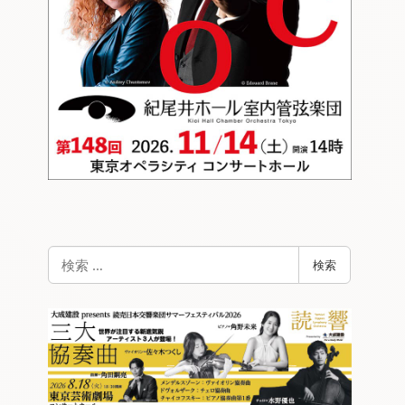
検
検索
索