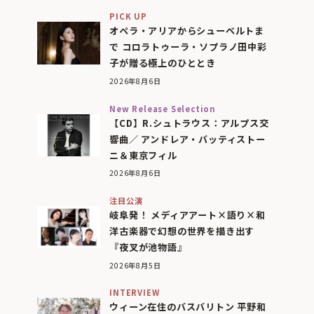
PICK UP
オペラ・アリアからシューベルトま
で コロラトゥーラ・ソプラノ田中彩
子が贈る極上のひととき
2026年8月6日
New Release Selection
【CD】R.シュトラウス：アルプス交
響曲／ アンドレア・バッティストー
ニ＆東京フィル
2026年8月6日
注目公演
岐阜発！ メディアアート×語り×和
洋古楽器で幻想の世界を描き出す
『夜叉が池物語』
2026年8月5日
INTERVIEW
ウィーン在住のバスバリトン 平野和