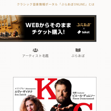
クラシック音楽情報ポータル「ぶらあぼONLINE」とは
の封印の書》
海外公演
FROM編集部
眺望
ぶらあぼブラス！
フォルテピアノ・オデッセイ
アーティスト名鑑
ぶらあぼ
の封印の書》
海外公演
FROM編集部
眺望
ぶらあぼブラス！
フォルテピアノ・オデッセイ