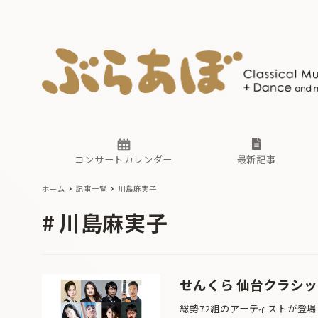
ニュース
ヤマハホ
番組一覧
東京・関
ぶらあぼ
現場のプ
古楽とそ
無料ライ
あ
か
過去の連
コンサートカレンダー
最新記事
ホーム
記事一覧
川島麻実子
ニュース
ヤマハホ
番組一覧
東京・関
ぶらあぼ
川島麻実子
現場のプ
古楽とそ
無料ライ
あ
か
過去の連
せんくら 仙台クラシッ
総勢72組のアーティストが登場