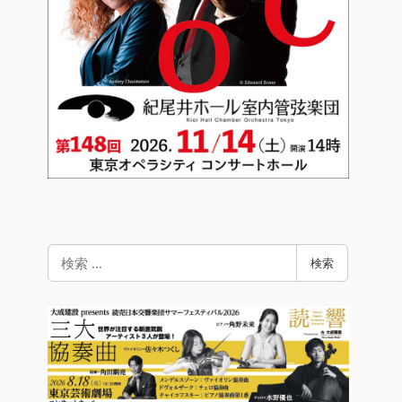
検
検索
索