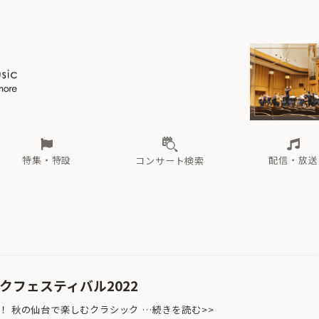
ール
（毎月更新）
東
電子版（無料・月刊）
トピックス
関西
フェスタサマーミューザKAWASAKI 2026
北海道・東北
注目公演
配布場所
インタビュー
中部
定期購読
中国・四国
CD新譜
N響＆東響 《7つ
九州・沖縄
書籍近刊
ロが推す！間違いないオーケストラコンサート
過去の特集
の先と
ブ配信スケジュール
さ
オーケストラの楽屋から
た
な
有料ライブ配信スケジュール
は
ま
や
海の向こうの音楽家
ら
わ
Aからの
載
特集・特設
配信・放送
コンサート検索
ール
（毎月更新）
東
電子版（無料・月刊）
トピックス
関西
フェスタサマーミューザKAWASAKI 2026
北海道・東北
注目公演
配布場所
インタビュー
中部
定期購読
中国・四国
CD新譜
N響＆東響 《7つ
九州・沖縄
書籍近刊
ロが推す！間違いないオーケストラコンサート
過去の特集
の先と
ブ配信スケジュール
さ
オーケストラの楽屋から
た
な
有料ライブ配信スケジュール
は
ま
や
海の向こうの音楽家
ら
わ
Aからの
載
クフェスティバル2022
！ 秋の仙台で楽しむクラシック …続きを読む>>