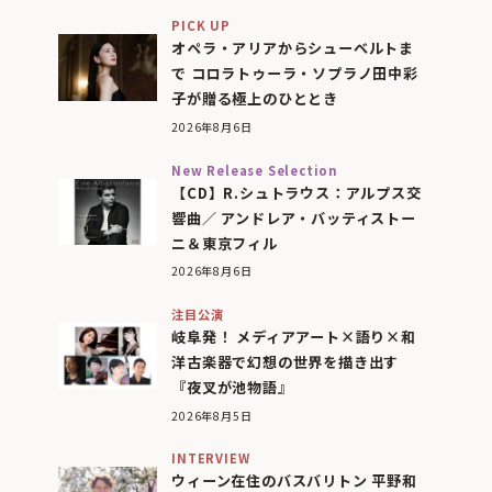
PICK UP
オペラ・アリアからシューベルトま
で コロラトゥーラ・ソプラノ田中彩
子が贈る極上のひととき
2026年8月6日
New Release Selection
【CD】R.シュトラウス：アルプス交
響曲／ アンドレア・バッティストー
ニ＆東京フィル
2026年8月6日
注目公演
岐阜発！ メディアアート×語り×和
洋古楽器で幻想の世界を描き出す
『夜叉が池物語』
2026年8月5日
INTERVIEW
ウィーン在住のバスバリトン 平野和