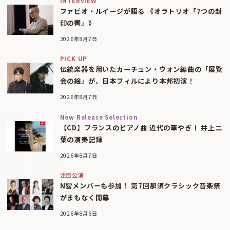
INTERVIEW
ファビオ・ルイージが語る 《オラトリオ「7つの封
印の書」》
2026年8月7日
PICK UP
伝統楽器を用いたカーチュン・ウォン編曲の「展覧
会の絵」が、日本フィルにより本邦初演！
2026年8月7日
New Release Selection
【CD】フランスのピアノ曲 近代の華やぎⅠ 井上二
葉の演奏記録
2026年8月7日
注目公演
N響メンバーも参加！ 第7回那須クラシック音楽祭
がまもなく開幕
2026年8月6日