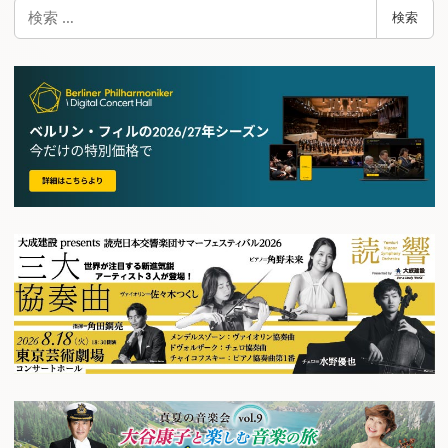
検
検索
索