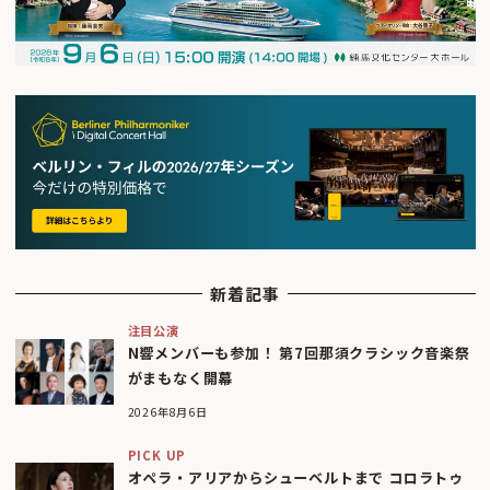
新着記事
注目公演
N響メンバーも参加！ 第7回那須クラシック音楽祭
がまもなく開幕
2026年8月6日
PICK UP
オペラ・アリアからシューベルトまで コロラトゥ