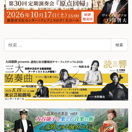
検
検索
索