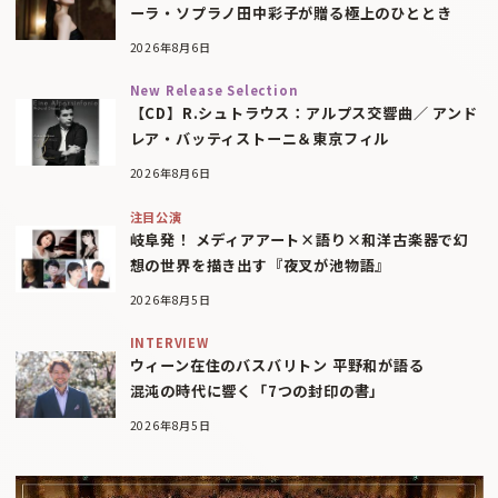
ーラ・ソプラノ田中彩子が贈る極上のひととき
2026年8月6日
New Release Selection
【CD】R.シュトラウス：アルプス交響曲／ アンド
レア・バッティストーニ＆東京フィル
2026年8月6日
注目公演
岐阜発！ メディアアート×語り×和洋古楽器で幻
想の世界を描き出す『夜叉が池物語』
2026年8月5日
INTERVIEW
ウィーン在住のバスバリトン 平野和が語る
混沌の時代に響く「7つの封印の書」
2026年8月5日