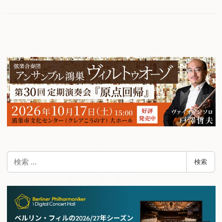
検
検索
索