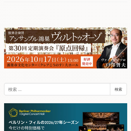
検
検索
索