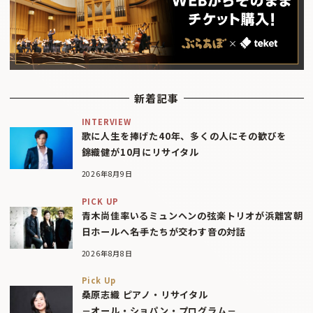
新着記事
INTERVIEW
歌に人生を捧げた40年、多くの人にその歓びを
錦織健が10月にリサイタル
2026年8月9日
PICK UP
青木尚佳率いるミュンヘンの弦楽トリオが浜離宮朝
日ホールへ――名手たちが交わす音の対話
2026年8月8日
Pick Up
桑原志織 ピアノ・リサイタル
－オール・ショパン・プログラム－