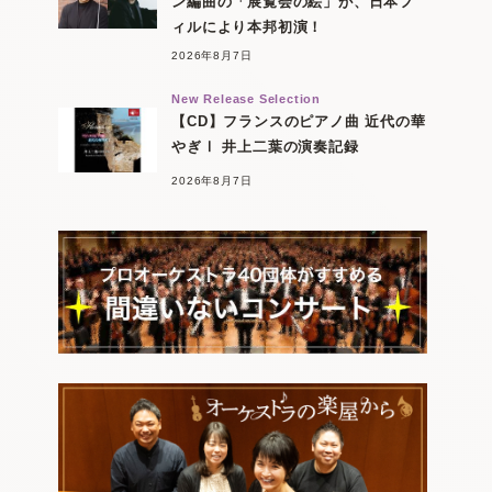
ン編曲の「展覧会の絵」が、日本フ
ィルにより本邦初演！
2026年8月7日
New Release Selection
【CD】フランスのピアノ曲 近代の華
やぎⅠ 井上二葉の演奏記録
2026年8月7日