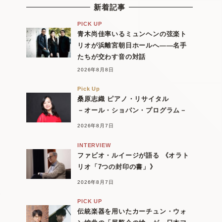
新着記事
PICK UP
青木尚佳率いるミュンヘンの弦楽ト
リオが浜離宮朝日ホールへ――名手
たちが交わす音の対話
2026年8月8日
Pick Up
桑原志織 ピアノ・リサイタル
－オール・ショパン・プログラム－
2026年8月7日
INTERVIEW
ファビオ・ルイージが語る 《オラト
リオ「7つの封印の書」》
2026年8月7日
PICK UP
伝統楽器を用いたカーチュン・ウォ