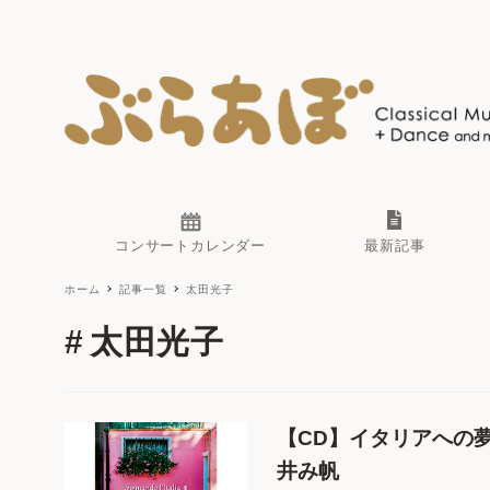
ニュース
ヤマハホ
番組一覧
東京・関
ぶらあぼ
現場のプ
古楽とそ
無料ライ
あ
か
フォルテ
コンサートカレンダー
最新記事
ホーム
記事一覧
太田光子
ニュース
ヤマハホ
番組一覧
東京・関
ぶらあぼ
太田光子
現場のプ
古楽とそ
無料ライ
あ
か
フォルテ
【CD】イタリアへの
井み帆