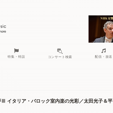
ール
（毎月更新）
東
電子版（無料・月刊）
トピックス
関西
フェスタサマーミューザKAWASAKI 2026
北海道・東北
注目公演
配布場所
インタビュー
中部
定期購読
中国・四国
CD新譜
N響＆東響 《7
九州・沖縄
書籍近刊
ロが推す！間違いないオーケストラコンサート
過去の特集
の先と
ブ配信スケジュール
さ
オーケストラの楽屋から
た
な
有料ライブ配信スケジュール
は
ま
や
海の向こうの音楽家
ら
わ
Aからの
ピアノ・オデッセイ
過去の連載
特集・特設
配信・放送
コンサート検索
ール
（毎月更新）
東
電子版（無料・月刊）
トピックス
関西
フェスタサマーミューザKAWASAKI 2026
北海道・東北
注目公演
配布場所
インタビュー
中部
定期購読
中国・四国
CD新譜
N響＆東響 《7
九州・沖縄
書籍近刊
ロが推す！間違いないオーケストラコンサート
過去の特集
の先と
ブ配信スケジュール
さ
オーケストラの楽屋から
た
な
有料ライブ配信スケジュール
は
ま
や
海の向こうの音楽家
ら
わ
Aからの
ピアノ・オデッセイ
過去の連載
夢Ⅲ イタリア・バロック室内楽の光彩／太田光子＆平