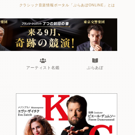
クラシック音楽情報ポータル「ぶらあぼONLINE」とは
つの封印の書》
海外公演
FROM編集部
眺望
ぶらあぼブラス！
アーティスト名鑑
ぶらあぼ
つの封印の書》
海外公演
FROM編集部
眺望
ぶらあぼブラス！