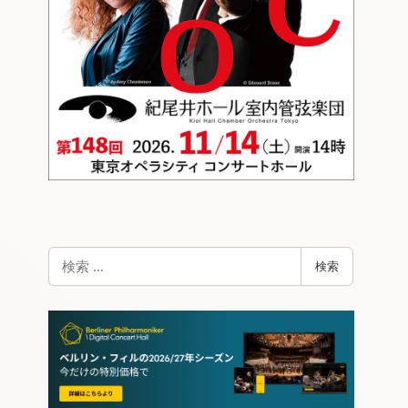
検
検索
索