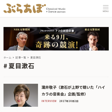
MENU
ホーム
記事一覧
夏目漱石
夏目漱石
瀧井敬子（漱石が上野で聴いた「ハイ
カラの音楽会」企画/監修）
INTERVIEW
2017年10月2日