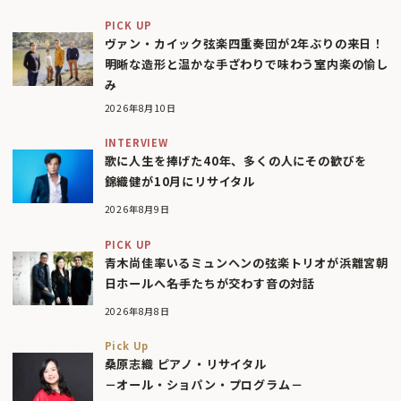
PICK UP
ヴァン・カイック弦楽四重奏団が2年ぶりの来日！
明晰な造形と温かな手ざわりで味わう室内楽の愉し
み
2026年8月10日
INTERVIEW
歌に人生を捧げた40年、多くの人にその歓びを
錦織健が10月にリサイタル
2026年8月9日
PICK UP
青木尚佳率いるミュンヘンの弦楽トリオが浜離宮朝
日ホールへ――名手たちが交わす音の対話
2026年8月8日
Pick Up
桑原志織 ピアノ・リサイタル
－オール・ショパン・プログラム－