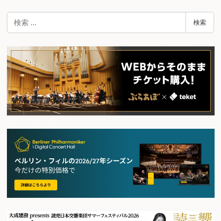
検
検索
索