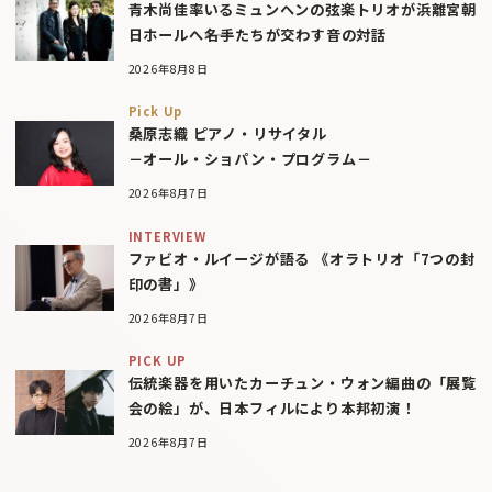
青木尚佳率いるミュンヘンの弦楽トリオが浜離宮朝
日ホールへ――名手たちが交わす音の対話
2026年8月8日
Pick Up
桑原志織 ピアノ・リサイタル
－オール・ショパン・プログラム－
2026年8月7日
INTERVIEW
ファビオ・ルイージが語る 《オラトリオ「7つの封
印の書」》
2026年8月7日
PICK UP
伝統楽器を用いたカーチュン・ウォン編曲の「展覧
会の絵」が、日本フィルにより本邦初演！
2026年8月7日