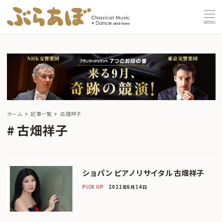
MENU
ホーム
記事一覧
古畑祥子
古畑祥子
ショパン ピアノリサイタル 古畑祥子
PICK UP
2021年6月14日