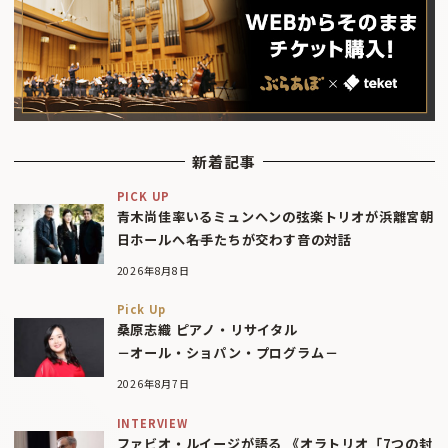
新着記事
PICK UP
青木尚佳率いるミュンヘンの弦楽トリオが浜離宮朝
日ホールへ――名手たちが交わす音の対話
2026年8月8日
Pick Up
桑原志織 ピアノ・リサイタル
－オール・ショパン・プログラム－
2026年8月7日
INTERVIEW
ファビオ・ルイージが語る 《オラトリオ「7つの封