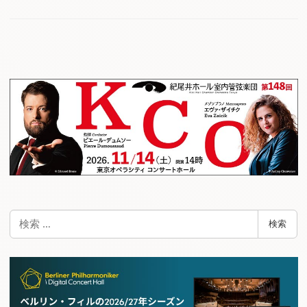
検
検索
索