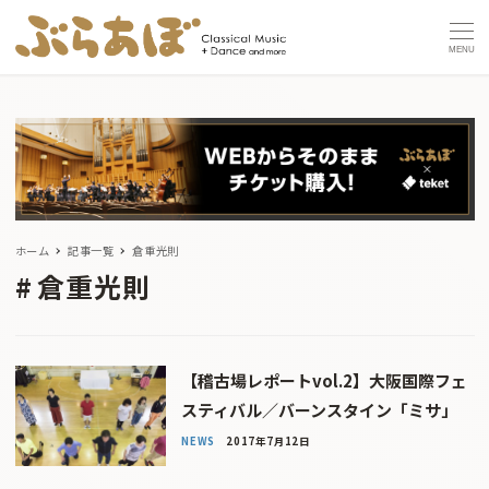
MENU
ホーム
記事一覧
倉重光則
倉重光則
【稽古場レポートvol.2】大阪国際フェ
スティバル／バーンスタイン「ミサ」
NEWS
2017年7月12日