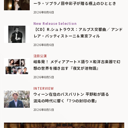
ーラ・ソプラノ田中彩子が贈る極上のひととき
2026年8月6日
New Release Selection
【CD】R.シュトラウス：アルプス交響曲／ アンド
レア・バッティストーニ＆東京フィル
2026年8月6日
注目公演
岐阜発！ メディアアート×語り×和洋古楽器で幻
想の世界を描き出す『夜叉が池物語』
2026年8月5日
INTERVIEW
ウィーン在住のバスバリトン 平野和が語る
混沌の時代に響く「7つの封印の書」
2026年8月5日