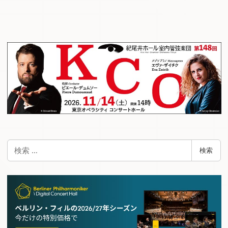
検
検索
索