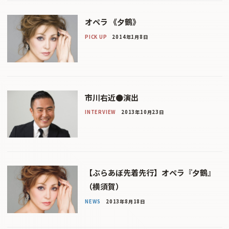
オペラ 《夕鶴》
PICK UP
2014年1月8日
市川右近●演出
INTERVIEW
2013年10月23日
【ぶらあぼ先着先行】オペラ『夕鶴』
（横須賀）
NEWS
2013年8月18日