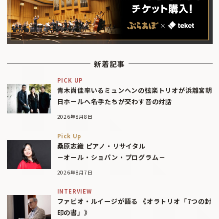
新着記事
PICK UP
青木尚佳率いるミュンヘンの弦楽トリオが浜離宮朝
日ホールへ――名手たちが交わす音の対話
2026年8月8日
Pick Up
桑原志織 ピアノ・リサイタル
－オール・ショパン・プログラム－
2026年8月7日
INTERVIEW
ファビオ・ルイージが語る 《オラトリオ「7つの封
印の書」》