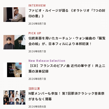
INTERVIEW
ファビオ・ルイージが語る 《オラトリオ「7つの封
印の書」》
2026年8月7日
PICK UP
伝統楽器を用いたカーチュン・ウォン編曲の「展覧
会の絵」が、日本フィルにより本邦初演！
2026年8月7日
New Release Selection
【CD】フランスのピアノ曲 近代の華やぎⅠ 井上二
葉の演奏記録
2026年8月7日
注目公演
N響メンバーも参加！ 第7回那須クラシック音楽祭
がまもなく開幕
2026年8月6日