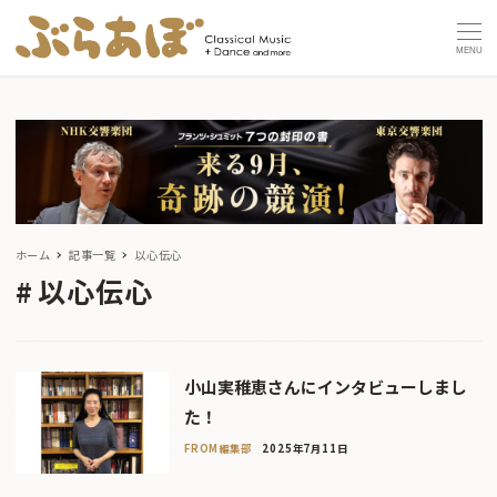
MENU
ホーム
記事一覧
以心伝心
以心伝心
小山実稚恵さんにインタビューしまし
た！
FROM編集部
2025年7月11日