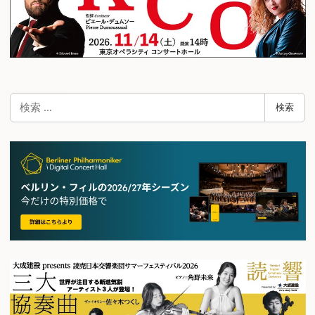
検
検索
索