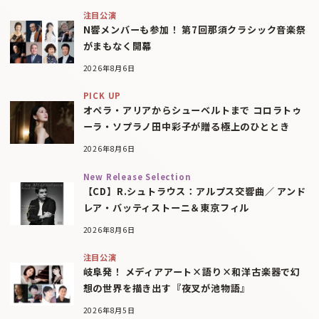
注目公演
N響メンバーも参加！ 第7回那須クラシック音楽祭
がまもなく開幕
2026年8月6日
PICK UP
オペラ・アリアからシューベルトまで コロラトゥ
ーラ・ソプラノ田中彩子が贈る極上のひととき
2026年8月6日
New Release Selection
【CD】R.シュトラウス：アルプス交響曲／ アンド
レア・バッティストーニ＆東京フィル
2026年8月6日
注目公演
岐阜発！ メディアアート×語り×和洋古楽器で幻
想の世界を描き出す『夜叉が池物語』
2026年8月5日