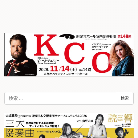
検
検索
索