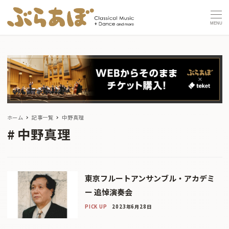
MENU
ホーム
記事一覧
中野真理
中野真理
東京フルートアンサンブル・アカデミ
ー 追悼演奏会
PICK UP
2023年6月28日