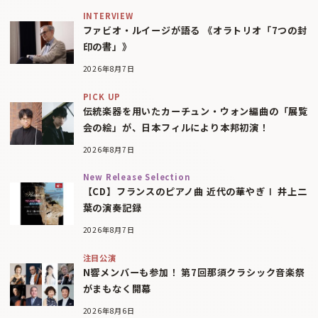
INTERVIEW
ファビオ・ルイージが語る 《オラトリオ「7つの封
印の書」》
2026年8月7日
PICK UP
伝統楽器を用いたカーチュン・ウォン編曲の「展覧
会の絵」が、日本フィルにより本邦初演！
2026年8月7日
New Release Selection
【CD】フランスのピアノ曲 近代の華やぎⅠ 井上二
葉の演奏記録
2026年8月7日
注目公演
N響メンバーも参加！ 第7回那須クラシック音楽祭
がまもなく開幕
2026年8月6日