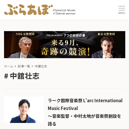
MENU
ホーム
記事一覧
中舘壮志
中舘壮志
ラーク国際音楽祭 L’arc International
Music Festival
〜音楽監督・中村太地が音楽祭創設を
語る