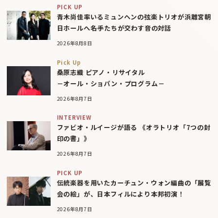
PICK UP
青木尚佳率いるミュンヘンの弦楽トリオが浜離宮朝
日ホールへ――名手たちが交わす音の対話
2026年8月8日
Pick Up
桑原志織 ピアノ・リサイタル
－オール・ショパン・プログラム－
2026年8月7日
INTERVIEW
ファビオ・ルイージが語る 《オラトリオ「7つの封
印の書」》
2026年8月7日
PICK UP
伝統楽器を用いたカーチュン・ウォン編曲の「展覧
会の絵」が、日本フィルにより本邦初演！
2026年8月7日