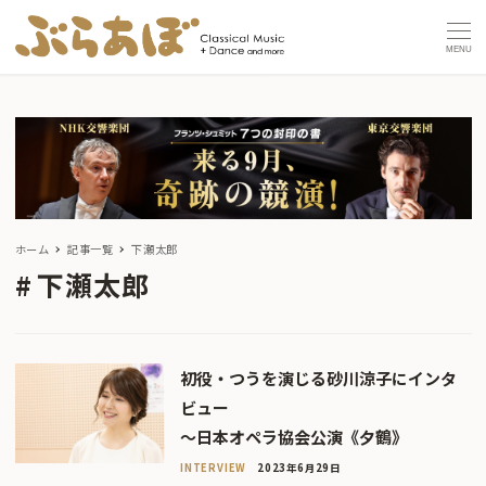
MENU
ホーム
記事一覧
下瀬太郎
下瀬太郎
初役・つうを演じる砂川涼子にインタ
ビュー
〜日本オペラ協会公演《夕鶴》
INTERVIEW
2023年6月29日