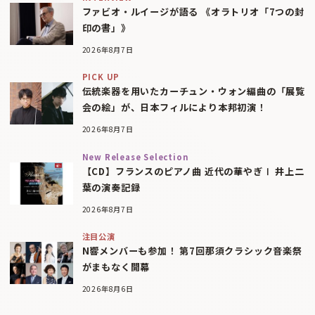
ファビオ・ルイージが語る 《オラトリオ「7つの封
印の書」》
2026年8月7日
PICK UP
伝統楽器を用いたカーチュン・ウォン編曲の「展覧
会の絵」が、日本フィルにより本邦初演！
2026年8月7日
New Release Selection
【CD】フランスのピアノ曲 近代の華やぎⅠ 井上二
葉の演奏記録
2026年8月7日
注目公演
N響メンバーも参加！ 第7回那須クラシック音楽祭
がまもなく開幕
2026年8月6日