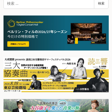
検
検索
索