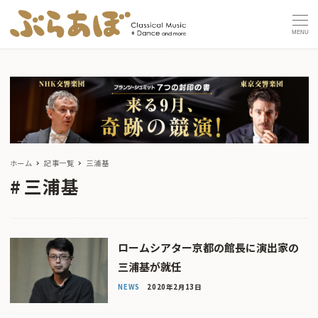
MENU
ホーム
記事一覧
三浦基
三浦基
ロームシアター京都の館長に演出家の
三浦基が就任
NEWS
2020年2月13日