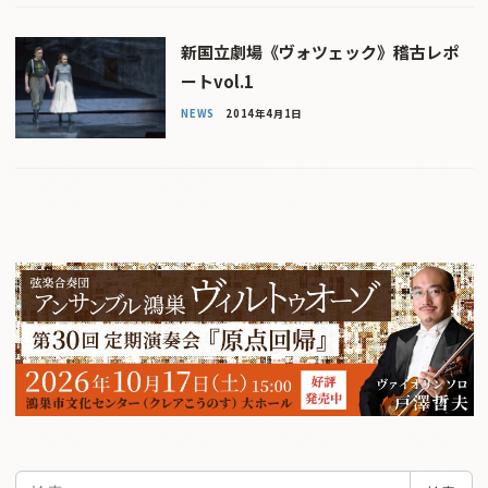
新国立劇場《ヴォツェック》稽古レポ
ートvol.1
NEWS
2014年4月1日
検