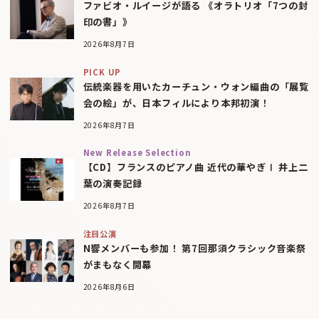
ファビオ・ルイージが語る 《オラトリオ「7つの封
印の書」》
2026年8月7日
PICK UP
伝統楽器を用いたカーチュン・ウォン編曲の「展覧
会の絵」が、日本フィルにより本邦初演！
2026年8月7日
New Release Selection
【CD】フランスのピアノ曲 近代の華やぎⅠ 井上二
葉の演奏記録
2026年8月7日
注目公演
N響メンバーも参加！ 第7回那須クラシック音楽祭
がまもなく開幕
2026年8月6日