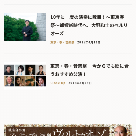
10年に一度の演奏に瞠目！〜東京春
祭〜都響新時代へ、大野和士のベルリ
オーズ
東京・春・音楽祭
2015年4月11日
東京・春・音楽祭 今からでも間に合
うおすすめ公演！
Close Up
2015年3月19日