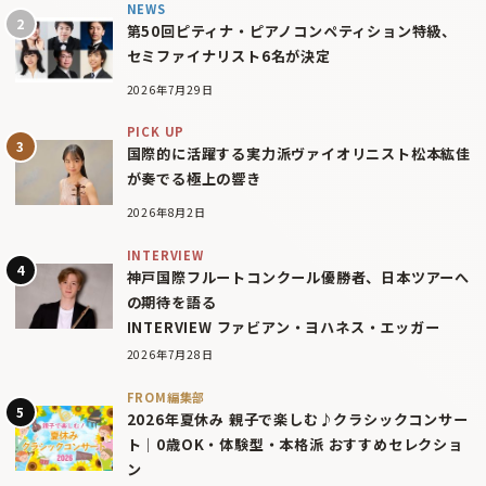
NEWS
第50回ピティナ・ピアノコンペティション特級、
セミファイナリスト6名が決定
2026年7月29日
PICK UP
国際的に活躍する実力派ヴァイオリニスト松本紘佳
が奏でる極上の響き
2026年8月2日
INTERVIEW
神戸国際フルートコンクール優勝者、日本ツアーへ
の期待を語る
INTERVIEW ファビアン・ヨハネス・エッガー
2026年7月28日
FROM編集部
2026年夏休み 親子で楽しむ♪クラシックコンサー
ト｜0歳OK・体験型・本格派 おすすめセレクショ
ン