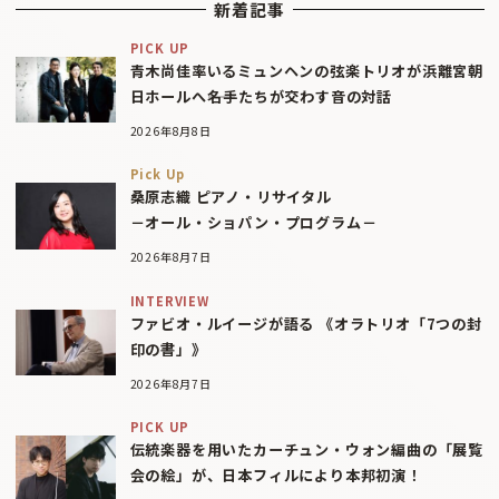
新着記事
PICK UP
青木尚佳率いるミュンヘンの弦楽トリオが浜離宮朝
日ホールへ――名手たちが交わす音の対話
2026年8月8日
Pick Up
桑原志織 ピアノ・リサイタル
－オール・ショパン・プログラム－
2026年8月7日
INTERVIEW
ファビオ・ルイージが語る 《オラトリオ「7つの封
印の書」》
2026年8月7日
PICK UP
伝統楽器を用いたカーチュン・ウォン編曲の「展覧
会の絵」が、日本フィルにより本邦初演！