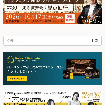
検
検索
索