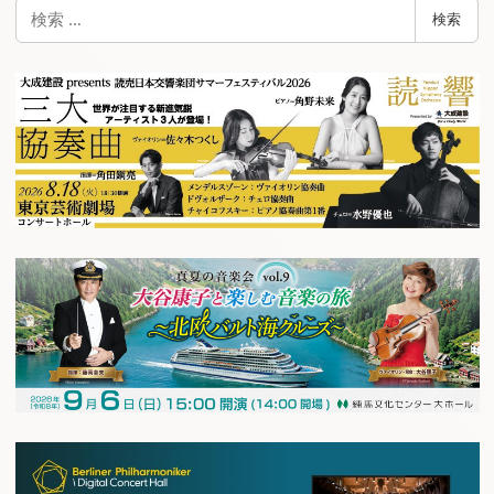
検
検索
索