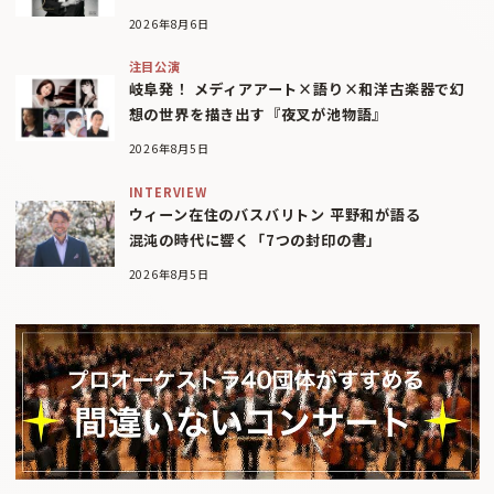
2026年8月6日
注目公演
岐阜発！ メディアアート×語り×和洋古楽器で幻
想の世界を描き出す『夜叉が池物語』
2026年8月5日
INTERVIEW
ウィーン在住のバスバリトン 平野和が語る
混沌の時代に響く「7つの封印の書」
2026年8月5日