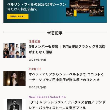
新着記事
注目公演
N響メンバーも参加！ 第7回那須クラシック音楽祭
がまもなく開幕
2026年8月6日
PICK UP
オペラ・アリアからシューベルトまで コロラトゥ
ーラ・ソプラノ田中彩子が贈る極上のひととき
2026年8月6日
New Release Selection
【CD】R.シュトラウス：アルプス交響曲／ アンド
レア・バッティストーニ＆東京フィル