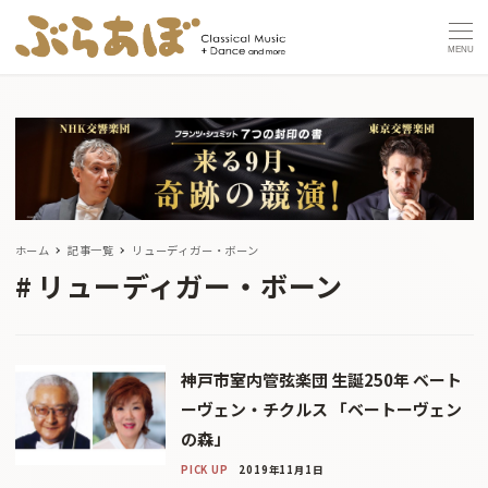
MENU
ホーム
記事一覧
リューディガー・ボーン
リューディガー・ボーン
神戸市室内管弦楽団 生誕250年 ベート
ーヴェン・チクルス 「ベートーヴェン
の森」
PICK UP
2019年11月1日