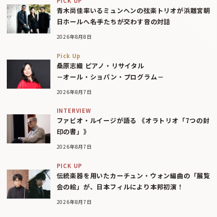
PICK UP
青木尚佳率いるミュンヘンの弦楽トリオが浜離宮朝
日ホールへ――名手たちが交わす音の対話
2026年8月8日
Pick Up
桑原志織 ピアノ・リサイタル
－オール・ショパン・プログラム－
2026年8月7日
INTERVIEW
ファビオ・ルイージが語る 《オラトリオ「7つの封
印の書」》
2026年8月7日
PICK UP
伝統楽器を用いたカーチュン・ウォン編曲の「展覧
会の絵」が、日本フィルにより本邦初演！
2026年8月7日