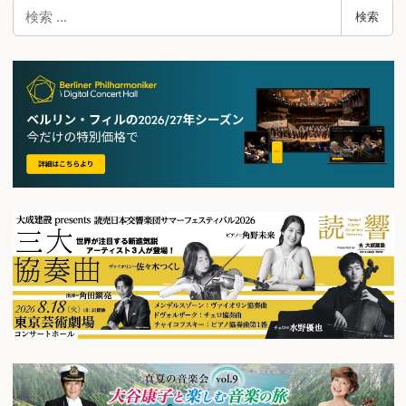
検
検索
索