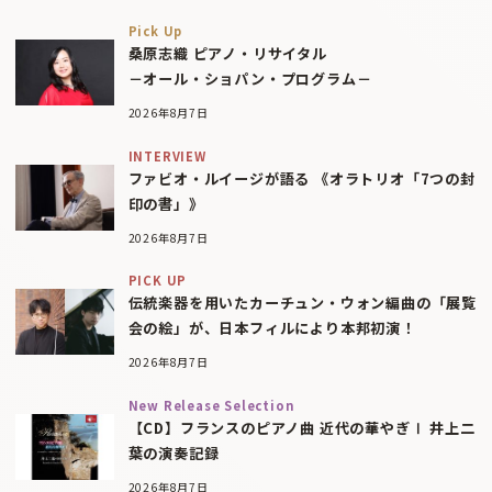
Pick Up
桑原志織 ピアノ・リサイタル
－オール・ショパン・プログラム－
2026年8月7日
INTERVIEW
ファビオ・ルイージが語る 《オラトリオ「7つの封
印の書」》
2026年8月7日
PICK UP
伝統楽器を用いたカーチュン・ウォン編曲の「展覧
会の絵」が、日本フィルにより本邦初演！
2026年8月7日
New Release Selection
【CD】フランスのピアノ曲 近代の華やぎⅠ 井上二
葉の演奏記録
2026年8月7日