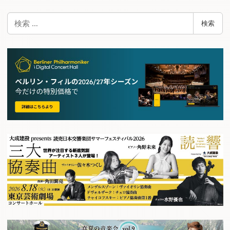
検
検索
索