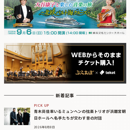
新着記事
PICK UP
青木尚佳率いるミュンヘンの弦楽トリオが浜離宮朝
日ホールへ――名手たちが交わす音の対話
2026年8月8日