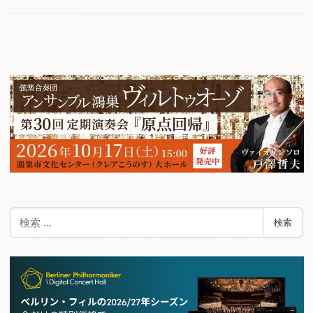
検
検索
索