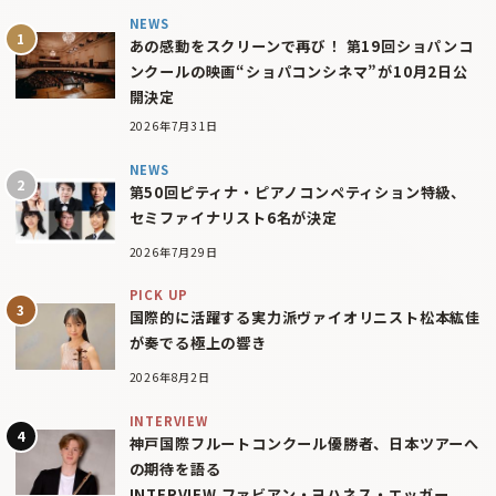
NEWS
あの感動をスクリーンで再び！ 第19回ショパンコ
ンクールの映画“ショパコンシネマ”が10月2日公
開決定
2026年7月31日
NEWS
第50回ピティナ・ピアノコンペティション特級、
セミファイナリスト6名が決定
2026年7月29日
PICK UP
国際的に活躍する実力派ヴァイオリニスト松本紘佳
が奏でる極上の響き
2026年8月2日
INTERVIEW
神戸国際フルートコンクール優勝者、日本ツアーへ
の期待を語る
INTERVIEW ファビアン・ヨハネス・エッガー