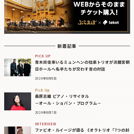
新着記事
PICK UP
青木尚佳率いるミュンヘンの弦楽トリオが浜離宮朝
日ホールへ――名手たちが交わす音の対話
2026年8月8日
Pick Up
桑原志織 ピアノ・リサイタル
－オール・ショパン・プログラム－
2026年8月7日
INTERVIEW
ファビオ・ルイージが語る 《オラトリオ「7つの封