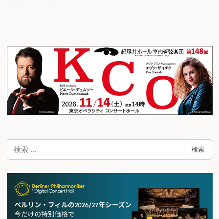
検
検索
索