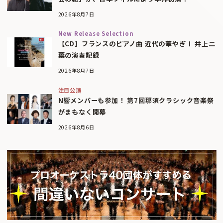
2026年8月7日
New Release Selection
【CD】フランスのピアノ曲 近代の華やぎⅠ 井上二
葉の演奏記録
2026年8月7日
注目公演
N響メンバーも参加！ 第7回那須クラシック音楽祭
がまもなく開幕
2026年8月6日