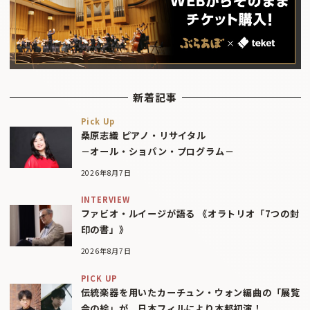
新着記事
Pick Up
桑原志織 ピアノ・リサイタル
－オール・ショパン・プログラム－
2026年8月7日
INTERVIEW
ファビオ・ルイージが語る 《オラトリオ「7つの封
印の書」》
2026年8月7日
PICK UP
伝統楽器を用いたカーチュン・ウォン編曲の「展覧
会の絵」が、日本フィルにより本邦初演！