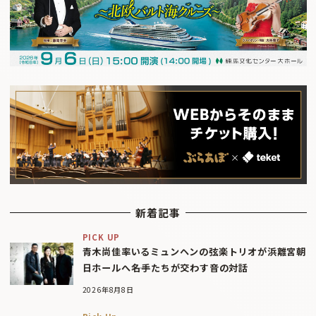
新着記事
PICK UP
青木尚佳率いるミュンヘンの弦楽トリオが浜離宮朝
日ホールへ――名手たちが交わす音の対話
2026年8月8日