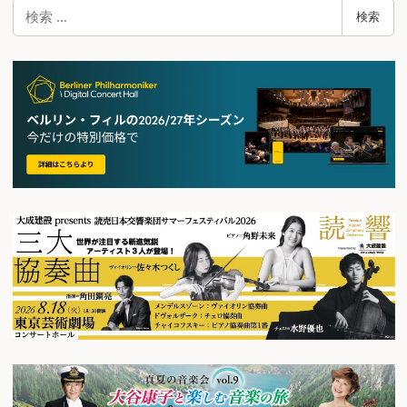
検
検索
索