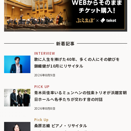
新着記事
INTERVIEW
歌に人生を捧げた40年、多くの人にその歓びを
錦織健が10月にリサイタル
2026年8月9日
PICK UP
青木尚佳率いるミュンヘンの弦楽トリオが浜離宮朝
日ホールへ――名手たちが交わす音の対話
2026年8月8日
Pick Up
桑原志織 ピアノ・リサイタル