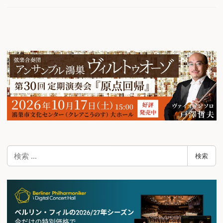
検
検索
索