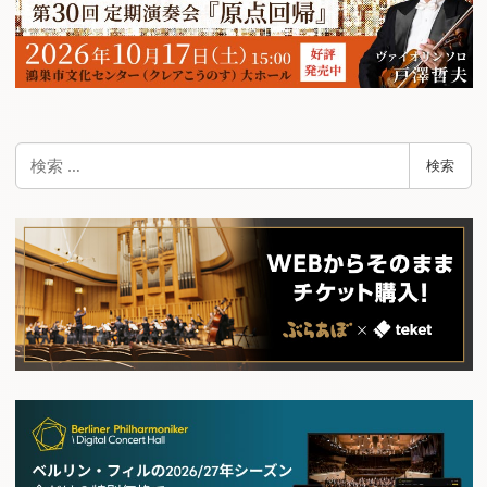
検
検索
索