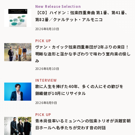
New Release Selection
【CD】ハイドン：弦楽四重奏曲 第1番、第41番、
第82番／クァルテット・アルモニコ
2026年8月10日
PICK UP
ヴァン・カイック弦楽四重奏団が2年ぶりの来日！
明晰な造形と温かな手ざわりで味わう室内楽の愉し
み
2026年8月10日
INTERVIEW
歌に人生を捧げた40年、多くの人にその歓びを
錦織健が10月にリサイタル
2026年8月9日
PICK UP
青木尚佳率いるミュンヘンの弦楽トリオが浜離宮朝
日ホールへ――名手たちが交わす音の対話