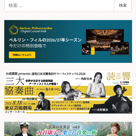
検
検索
索