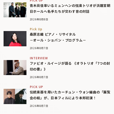
PICK UP
青木尚佳率いるミュンヘンの弦楽トリオが浜離宮朝
日ホールへ――名手たちが交わす音の対話
2026年8月8日
Pick Up
桑原志織 ピアノ・リサイタル
－オール・ショパン・プログラム－
2026年8月7日
INTERVIEW
ファビオ・ルイージが語る 《オラトリオ「7つの封
印の書」》
2026年8月7日
PICK UP
伝統楽器を用いたカーチュン・ウォン編曲の「展覧
会の絵」が、日本フィルにより本邦初演！
2026年8月7日