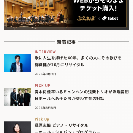
新着記事
INTERVIEW
歌に人生を捧げた40年、多くの人にその歓びを
錦織健が10月にリサイタル
2026年8月9日
PICK UP
青木尚佳率いるミュンヘンの弦楽トリオが浜離宮朝
日ホールへ――名手たちが交わす音の対話
2026年8月8日
Pick Up
桑原志織 ピアノ・リサイタル
－オール・ショパン・プログラム－