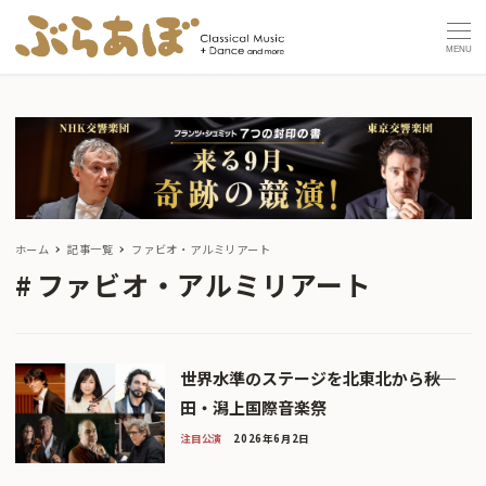
MENU
ホーム
記事一覧
ファビオ・アルミリアート
ファビオ・アルミリアート
世界水準のステージを北東北から――秋
田・潟上国際音楽祭
注目公演
2026年6月2日