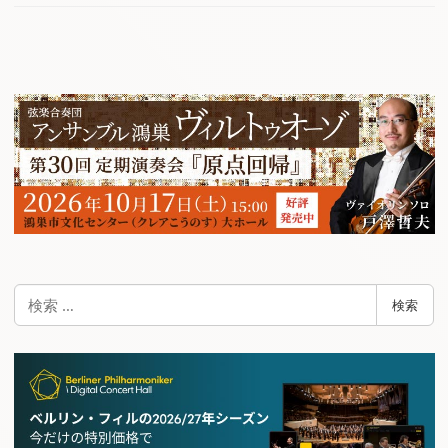
検
検索
索