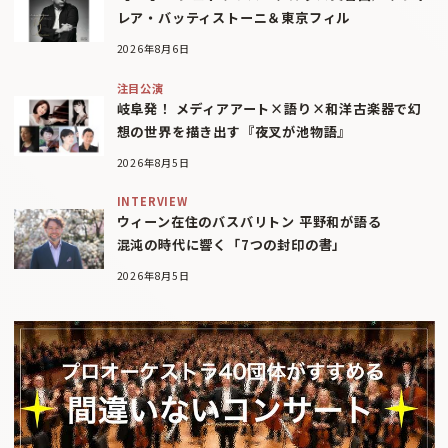
レア・バッティストーニ＆東京フィル
2026年8月6日
注目公演
岐阜発！ メディアアート×語り×和洋古楽器で幻
想の世界を描き出す『夜叉が池物語』
2026年8月5日
INTERVIEW
ウィーン在住のバスバリトン 平野和が語る
混沌の時代に響く「7つの封印の書」
2026年8月5日