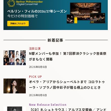
新着記事
注目公演
N響メンバーも参加！ 第7回那須クラシック音楽祭
がまもなく開幕
2026年8月6日
PICK UP
オペラ・アリアからシューベルトまで コロラトゥ
ーラ・ソプラノ田中彩子が贈る極上のひととき
2026年8月6日
New Release Selection
【CD】R.シュトラウス：アルプス交響曲／ アンド