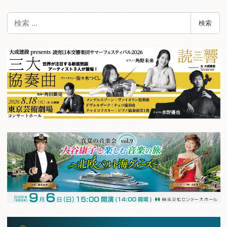
検
検索
索