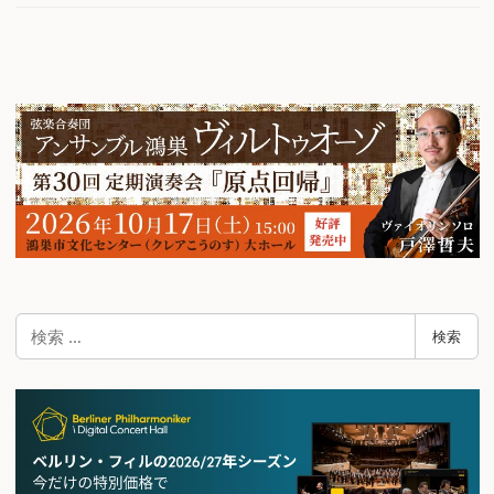
検
検索
索