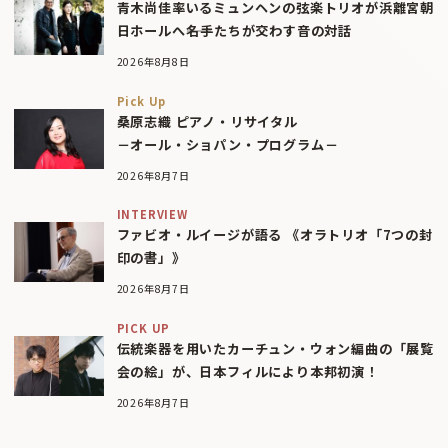
青木尚佳率いるミュンヘンの弦楽トリオが浜離宮朝
日ホールへ――名手たちが交わす音の対話
2026年8月8日
Pick Up
桑原志織 ピアノ・リサイタル
－オール・ショパン・プログラム－
2026年8月7日
INTERVIEW
ファビオ・ルイージが語る 《オラトリオ「7つの封
印の書」》
2026年8月7日
PICK UP
伝統楽器を用いたカーチュン・ウォン編曲の「展覧
会の絵」が、日本フィルにより本邦初演！
2026年8月7日