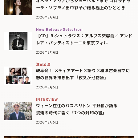
オペラ・アリアからシューベルトまで コロラトゥ
ーラ・ソプラノ田中彩子が贈る極上のひととき
2026年8月6日
New Release Selection
【CD】R.シュトラウス：アルプス交響曲／ アンド
レア・バッティストーニ＆東京フィル
2026年8月6日
注目公演
岐阜発！ メディアアート×語り×和洋古楽器で幻
想の世界を描き出す『夜叉が池物語』
2026年8月5日
INTERVIEW
ウィーン在住のバスバリトン 平野和が語る
混沌の時代に響く「7つの封印の書」
2026年8月5日