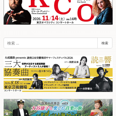
検
検索
索