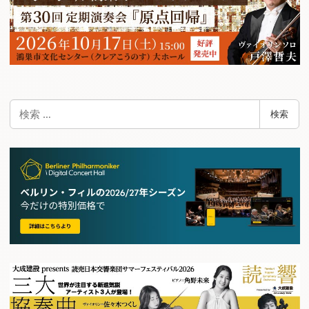
検
検索
索