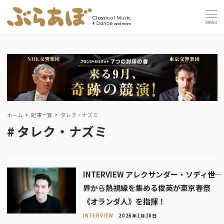
MENU
ホーム
記事一覧
タレク・ナズミ
タレク・ナズミ
INTERVIEW アレクサンダー・ソディ――世
界から熱視線を集める俊英が東京春祭
《オランダ人》を指揮！
INTERVIEW
2026年1月18日