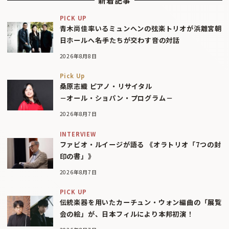
新着記事
PICK UP
青木尚佳率いるミュンヘンの弦楽トリオが浜離宮朝
日ホールへ――名手たちが交わす音の対話
2026年8月8日
Pick Up
桑原志織 ピアノ・リサイタル
－オール・ショパン・プログラム－
2026年8月7日
INTERVIEW
ファビオ・ルイージが語る 《オラトリオ「7つの封
印の書」》
2026年8月7日
PICK UP
伝統楽器を用いたカーチュン・ウォン編曲の「展覧
会の絵」が、日本フィルにより本邦初演！