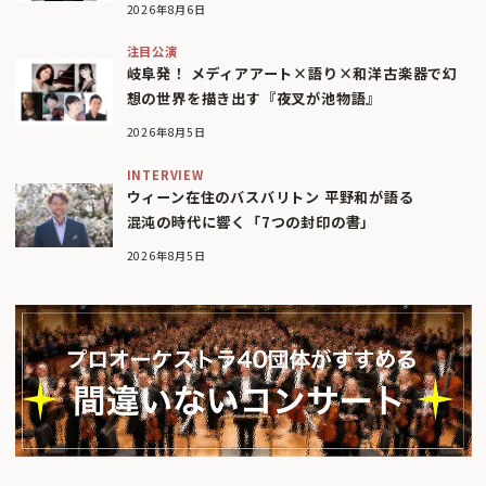
2026年8月6日
注目公演
岐阜発！ メディアアート×語り×和洋古楽器で幻
想の世界を描き出す『夜叉が池物語』
2026年8月5日
INTERVIEW
ウィーン在住のバスバリトン 平野和が語る
混沌の時代に響く「7つの封印の書」
2026年8月5日