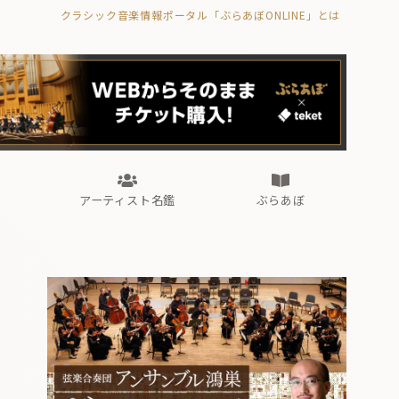
クラシック音楽情報ポータル「ぶらあぼONLINE」とは
の封印の書》
海外公演
FROM編集部
眺望
ぶらあぼブラス！
フォルテピアノ・オデッセイ
アーティスト名鑑
ぶらあぼ
の封印の書》
海外公演
FROM編集部
眺望
ぶらあぼブラス！
フォルテピアノ・オデッセイ