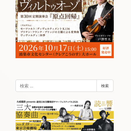
検
検索
索