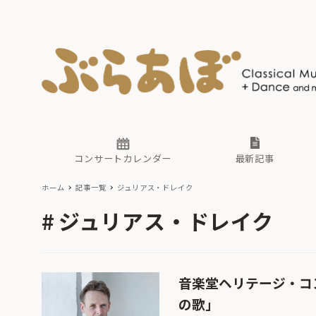
ニュース
ヤマハホ
番組一覧
東京・関
ぶらあぼ
現場のプ
古楽とそ
無料ライ
あ
か
過去の連
コンサートカレンダー
最新記事
ホーム
記事一覧
ジュリアス・ドレイク
ニュース
ヤマハホ
番組一覧
東京・関
ぶらあぼ
ジュリアス・ドレイク
現場のプ
古楽とそ
無料ライ
あ
か
過去の連
音楽堂ヘリテージ・コ
の歌」