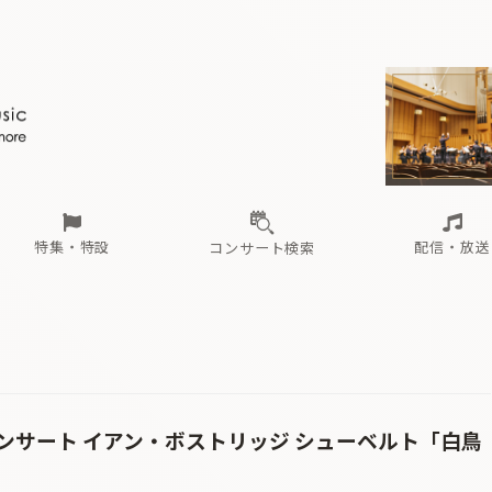
ール
（毎月更新）
東
電子版（無料・月刊）
トピックス
関西
フェスタサマーミューザKAWASAKI 2026
北海道・東北
注目公演
配布場所
インタビュー
中部
定期購読
中国・四国
CD新譜
N響＆東響 《7つ
九州・沖縄
書籍近刊
ロが推す！間違いないオーケストラコンサート
過去の特集
の先と
ブ配信スケジュール
さ
オーケストラの楽屋から
た
な
有料ライブ配信スケジュール
は
ま
や
海の向こうの音楽家
ら
わ
Aからの
載
特集・特設
配信・放送
コンサート検索
ール
（毎月更新）
東
電子版（無料・月刊）
トピックス
関西
フェスタサマーミューザKAWASAKI 2026
北海道・東北
注目公演
配布場所
インタビュー
中部
定期購読
中国・四国
CD新譜
N響＆東響 《7つ
九州・沖縄
書籍近刊
ロが推す！間違いないオーケストラコンサート
過去の特集
の先と
ブ配信スケジュール
さ
オーケストラの楽屋から
た
な
有料ライブ配信スケジュール
は
ま
や
海の向こうの音楽家
ら
わ
Aからの
載
ンサート イアン・ボストリッジ シューベルト「白鳥