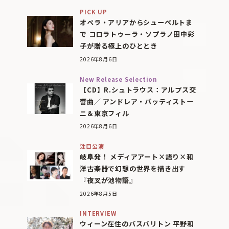
PICK UP
オペラ・アリアからシューベルトま
で コロラトゥーラ・ソプラノ田中彩
子が贈る極上のひととき
2026年8月6日
New Release Selection
【CD】R.シュトラウス：アルプス交
響曲／ アンドレア・バッティストー
ニ＆東京フィル
2026年8月6日
注目公演
岐阜発！ メディアアート×語り×和
洋古楽器で幻想の世界を描き出す
『夜叉が池物語』
2026年8月5日
INTERVIEW
ウィーン在住のバスバリトン 平野和