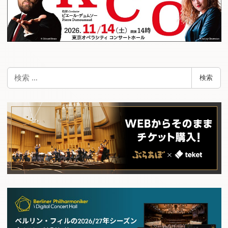
検
検索
索