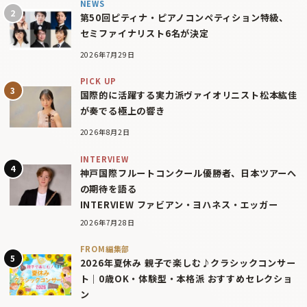
NEWS
第50回ピティナ・ピアノコンペティション特級、
セミファイナリスト6名が決定
2026年7月29日
PICK UP
国際的に活躍する実力派ヴァイオリニスト松本紘佳
が奏でる極上の響き
2026年8月2日
INTERVIEW
神戸国際フルートコンクール優勝者、日本ツアーへ
の期待を語る
INTERVIEW ファビアン・ヨハネス・エッガー
2026年7月28日
FROM編集部
2026年夏休み 親子で楽しむ♪クラシックコンサー
ト｜0歳OK・体験型・本格派 おすすめセレクショ
ン