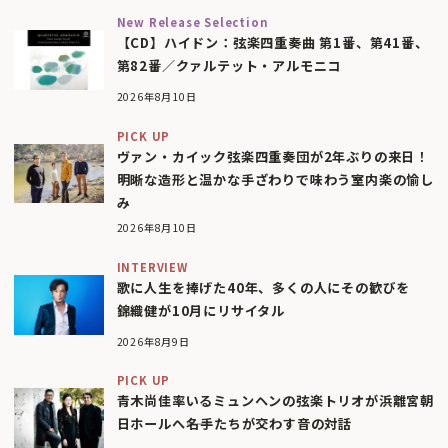
New Release Selection
【CD】ハイドン：弦楽四重奏曲 第1番、第41番、
第82番／クァルテット・アルモニコ
2026年8月10日
PICK UP
ヴァン・カイック弦楽四重奏団が2年ぶりの来日！
明晰な造形と温かな手ざわりで味わう室内楽の愉し
み
2026年8月10日
INTERVIEW
歌に人生を捧げた40年、多くの人にその歓びを
錦織健が10月にリサイタル
2026年8月9日
PICK UP
青木尚佳率いるミュンヘンの弦楽トリオが浜離宮朝
日ホールへ――名手たちが交わす音の対話