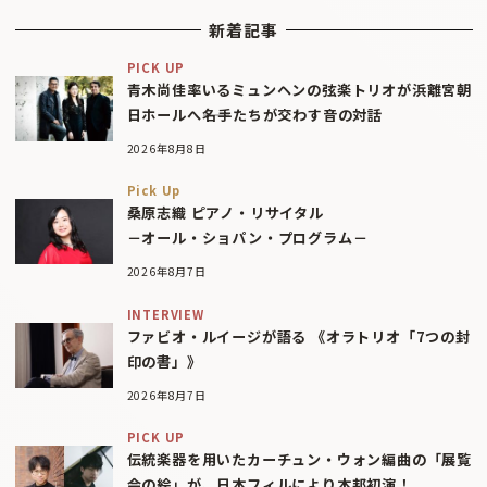
新着記事
PICK UP
青木尚佳率いるミュンヘンの弦楽トリオが浜離宮朝
日ホールへ――名手たちが交わす音の対話
2026年8月8日
Pick Up
桑原志織 ピアノ・リサイタル
－オール・ショパン・プログラム－
2026年8月7日
INTERVIEW
ファビオ・ルイージが語る 《オラトリオ「7つの封
印の書」》
2026年8月7日
PICK UP
伝統楽器を用いたカーチュン・ウォン編曲の「展覧
会の絵」が、日本フィルにより本邦初演！