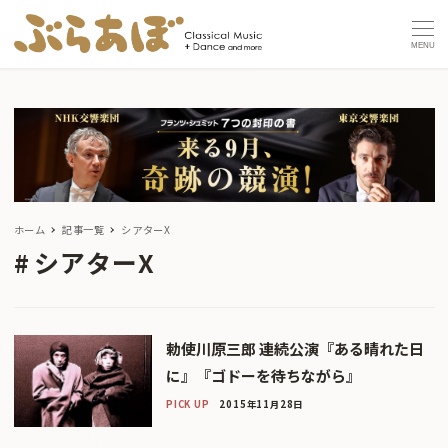
MENU
ホーム
記事一覧
シアターX
シアターX
勅使川原三郎 連続公演『ある晴れた日
に』『ゴドーを待ちながら』
PICK UP
2015年11月28日