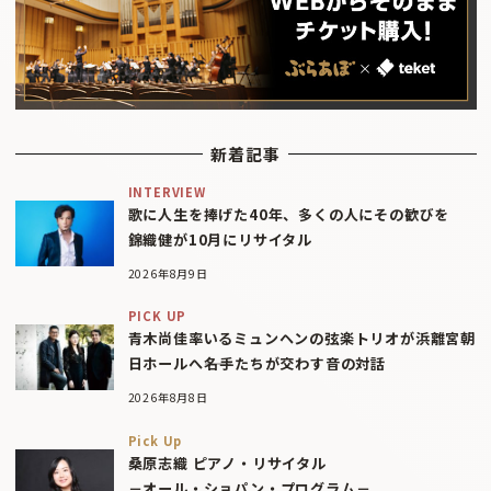
新着記事
INTERVIEW
歌に人生を捧げた40年、多くの人にその歓びを
錦織健が10月にリサイタル
2026年8月9日
PICK UP
青木尚佳率いるミュンヘンの弦楽トリオが浜離宮朝
日ホールへ――名手たちが交わす音の対話
2026年8月8日
Pick Up
桑原志織 ピアノ・リサイタル
－オール・ショパン・プログラム－