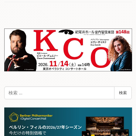
検
検索
索