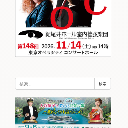
検
検索
索