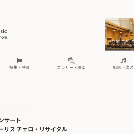
ール
（毎月更新）
東
電子版（無料・月刊）
トピックス
関西
フェスタサマーミューザKAWASAKI 2026
北海道・東北
注目公演
配布場所
インタビュー
中部
定期購読
中国・四国
CD新譜
N響＆東響 《7つ
九州・沖縄
書籍近刊
ロが推す！間違いないオーケストラコンサート
過去の特集
の先と
ブ配信スケジュール
さ
オーケストラの楽屋から
た
な
有料ライブ配信スケジュール
は
ま
や
海の向こうの音楽家
ら
わ
Aからの
載
特集・特設
配信・放送
コンサート検索
ール
（毎月更新）
東
電子版（無料・月刊）
トピックス
関西
フェスタサマーミューザKAWASAKI 2026
北海道・東北
注目公演
配布場所
インタビュー
中部
定期購読
中国・四国
CD新譜
N響＆東響 《7つ
九州・沖縄
書籍近刊
ロが推す！間違いないオーケストラコンサート
過去の特集
の先と
ブ配信スケジュール
さ
オーケストラの楽屋から
た
な
有料ライブ配信スケジュール
は
ま
や
海の向こうの音楽家
ら
わ
Aからの
載
ンサート
ーリス チェロ・リサイタル