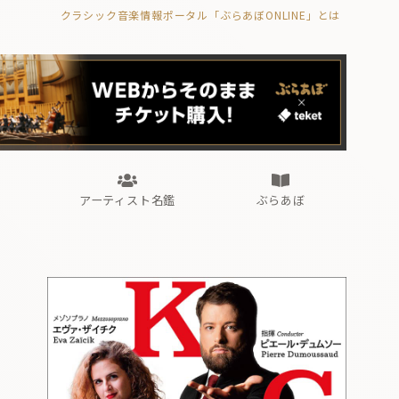
クラシック音楽情報ポータル「ぶらあぼONLINE」とは
の封印の書》
海外公演
FROM編集部
眺望
ぶらあぼブラス！
フォルテピアノ・オデッセイ
アーティスト名鑑
ぶらあぼ
の封印の書》
海外公演
FROM編集部
眺望
ぶらあぼブラス！
フォルテピアノ・オデッセイ