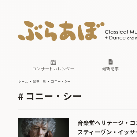
ニュース
ヤマハホ
番組一覧
東京・関
ぶらあぼ
現場のプ
古楽とそ
無料ライ
あ
か
過去の連
コンサートカレンダー
最新記事
ホーム
記事一覧
コニー・シー
ニュース
ヤマハホ
番組一覧
東京・関
ぶらあぼ
コニー・シー
現場のプ
古楽とそ
無料ライ
あ
か
過去の連
音楽堂ヘリテージ・コ
スティーヴン・イッサ