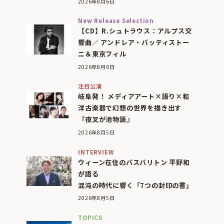
2026年8月6日
New Release Selection
【CD】R.シュトラウス：アルプス交
響曲／ アンドレア・バッティストー
ニ＆東京フィル
2026年8月6日
注目公演
岐阜発！ メディアアート×語り×和
洋古楽器で幻想の世界を描き出す
『夜叉が池物語』
2026年8月5日
INTERVIEW
ウィーン在住のバスバリトン 平野和
が語る
混沌の時代に響く「7つの封印の書」
2026年8月5日
TOPICS