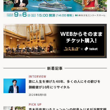
新着記事
INTERVIEW
歌に人生を捧げた40年、多くの人にその歓びを
錦織健が10月にリサイタル
2026年8月9日
PICK UP
青木尚佳率いるミュンヘンの弦楽トリオが浜離宮朝