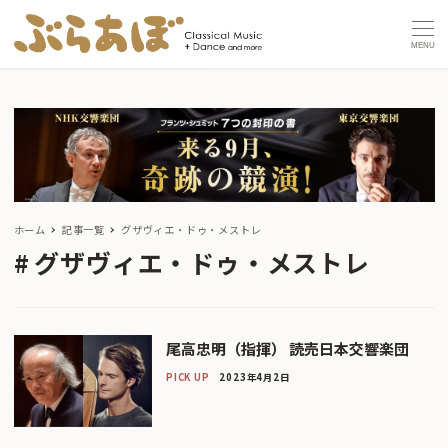
MENU
ホーム
記事一覧
グザヴィエ・ドゥ・メストレ
グザヴィエ・ドゥ・メストレ
尾高忠明（指揮） 読売日本交響楽団
PICK UP
2023年4月2日