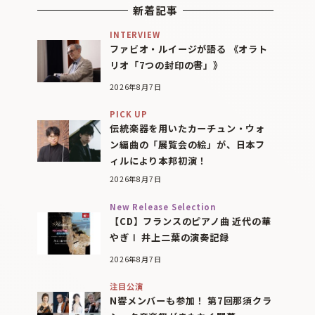
新着記事
INTERVIEW
ファビオ・ルイージが語る 《オラト
リオ「7つの封印の書」》
2026年8月7日
PICK UP
伝統楽器を用いたカーチュン・ウォ
ン編曲の「展覧会の絵」が、日本フ
ィルにより本邦初演！
2026年8月7日
New Release Selection
【CD】フランスのピアノ曲 近代の華
やぎⅠ 井上二葉の演奏記録
2026年8月7日
注目公演
N響メンバーも参加！ 第7回那須クラ