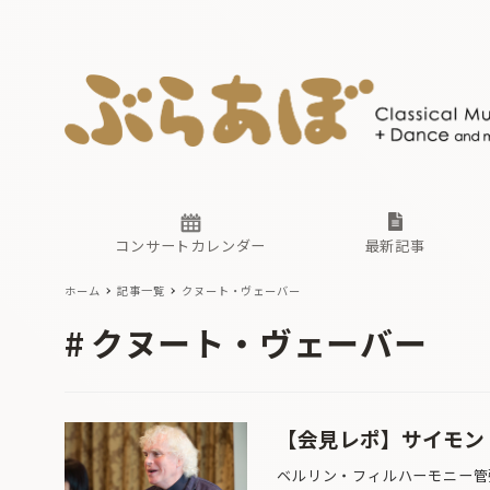
ニュース
ヤマハホ
番組一覧
東京・関
ぶらあぼ
現場のプ
古楽とそ
無料ライ
あ
か
過去の連
コンサートカレンダー
最新記事
ホーム
記事一覧
クヌート・ヴェーバー
ニュース
ヤマハホ
番組一覧
東京・関
ぶらあぼ
クヌート・ヴェーバー
現場のプ
古楽とそ
無料ライ
あ
か
過去の連
【会見レポ】サイモン
ベルリン・フィルハーモニー管