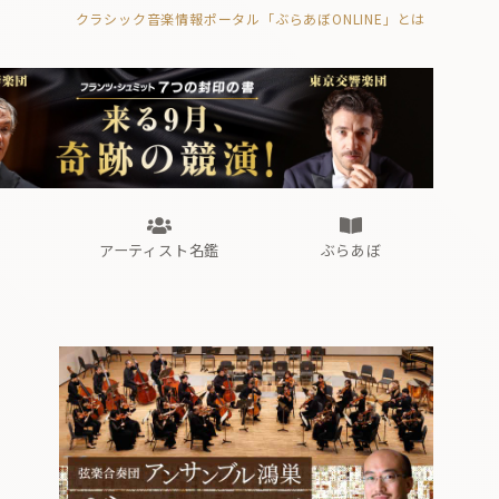
クラシック音楽情報ポータル「ぶらあぼONLINE」とは
の封印の書》
海外公演
FROM編集部
眺望
ぶらあぼブラス！
フォルテピアノ・オデッセイ
アーティスト名鑑
ぶらあぼ
の封印の書》
海外公演
FROM編集部
眺望
ぶらあぼブラス！
フォルテピアノ・オデッセイ