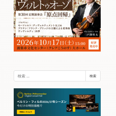
検
検索
索