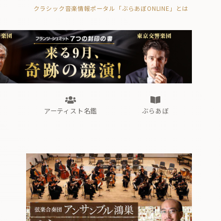
クラシック音楽情報ポータル「ぶらあぼONLINE」とは
の封印の書》
海外公演
FROM編集部
眺望
ぶらあぼブラス！
フォルテピアノ・オデッセイ
アーティスト名鑑
ぶらあぼ
の封印の書》
海外公演
FROM編集部
眺望
ぶらあぼブラス！
フォルテピアノ・オデッセイ