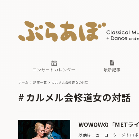
ニュース
ヤマハホ
番組一覧
東京・関
ぶらあぼ
現場のプ
古楽とそ
無料ライ
あ
か
過去の連
コンサートカレンダー
最新記事
ホーム
記事一覧
カルメル会修道女の対話
ニュース
ヤマハホ
番組一覧
東京・関
ぶらあぼ
カルメル会修道女の対話
現場のプ
古楽とそ
無料ライ
あ
か
過去の連
WOWOWの「METライ
以前はニューヨーク・メトロポリ