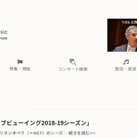
ール
（毎月更新）
東
電子版（無料・月刊）
トピックス
関西
フェスタサマーミューザKAWASAKI 2026
北海道・東北
注目公演
配布場所
インタビュー
中部
定期購読
中国・四国
CD新譜
N響＆東響 《7つ
九州・沖縄
書籍近刊
ロが推す！間違いないオーケストラコンサート
過去の特集
の先と
ブ配信スケジュール
さ
オーケストラの楽屋から
た
な
有料ライブ配信スケジュール
は
ま
や
海の向こうの音楽家
ら
わ
Aからの
載
特集・特設
配信・放送
コンサート検索
ール
（毎月更新）
東
電子版（無料・月刊）
トピックス
関西
フェスタサマーミューザKAWASAKI 2026
北海道・東北
注目公演
配布場所
インタビュー
中部
定期購読
中国・四国
CD新譜
N響＆東響 《7つ
九州・沖縄
書籍近刊
ロが推す！間違いないオーケストラコンサート
過去の特集
の先と
ブ配信スケジュール
さ
オーケストラの楽屋から
た
な
有料ライブ配信スケジュール
は
ま
や
海の向こうの音楽家
ら
わ
Aからの
載
ブビューイング2018-19シーズン」
タンオペラ（＝MET）のシーズ …続きを読む>>