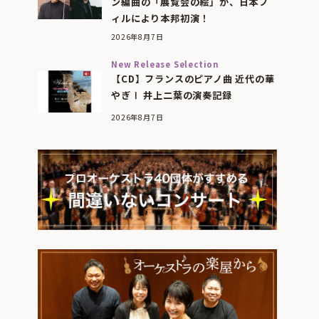
ン編曲の「展覧会の絵」が、日本フ
ィルにより本邦初演！
2026年8月7日
New Release Selection
【CD】フランスのピアノ曲 近代の華
やぎⅠ 井上二葉の演奏記録
2026年8月7日