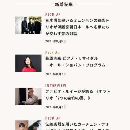
新着記事
PICK UP
青木尚佳率いるミュンヘンの弦楽ト
リオが浜離宮朝日ホールへ――名手たち
が交わす音の対話
2026年8月8日
Pick Up
桑原志織 ピアノ・リサイタル
－オール・ショパン・プログラム－
2026年8月7日
INTERVIEW
ファビオ・ルイージが語る 《オラト
リオ「7つの封印の書」》
2026年8月7日
PICK UP
伝統楽器を用いたカーチュン・ウォ