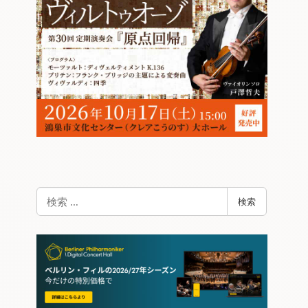
検
検索
索